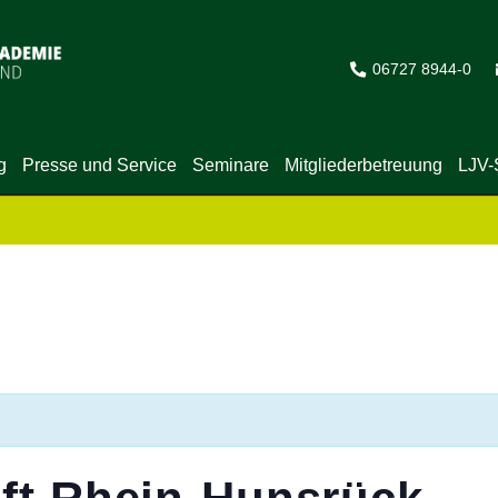
06727 8944-0
g
Presse und Service
Seminare
Mitgliederbetreuung
LJV-