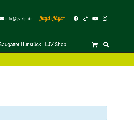
info@ljv-rlp.de
Close
Saugatter Hunsrück
LJV-Shop
Es befinden sich keine Produkte im Warenkorb.