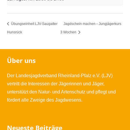
Übungseinheit LJV-Saugatter
Jagdschein machen – Jungjägerkurs
Hunsrück
3 Wochen
Über uns
Der Landesjagdverband Rheinland-Pfalz e.V. (LJV)
vertritt die Interessen der Jägerinnen und Jäger,
unterstützt den Natur- und Artenschutz und pflegt und
fördert alle Zweige des Jagdwesens.
Neueste Beiträge