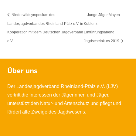
Niederwildsymposium des
Junge Jäger Mayen-
Landesjagdverbandes Rheinland-Pfalz e.V. in
Koblenz:
Kooperation mit dem Deutschen Jagdverband
Einführungsabend
e.V.
Jagdscheinkurs 2019
Über uns
Der Landesjagdverband Rheinland-Pfalz e.V. (LJV)
vertritt die Interessen der Jägerinnen und Jäger,
unterstützt den Natur- und Artenschutz und pflegt und
fördert alle Zweige des Jagdwesens.