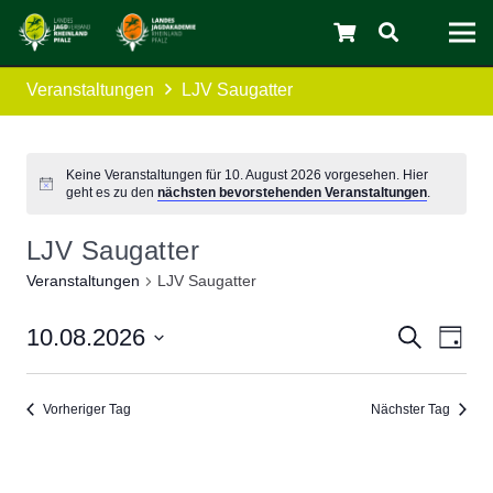
Veranstaltungen
LJV Saugatter
C
Keine Veranstaltungen für 10. August 2026 vorgesehen. Hier
geht es zu den
nächsten bevorstehenden Veranstaltungen
.
LJV Saugatter
Veranstaltungen
LJV Saugatter
Verans
Ver
10.08.2026
Suche
Tag
Ans
Datum
Suche
wählen.
Nav
und
Vorheriger Tag
Nächster Tag
Ansicht