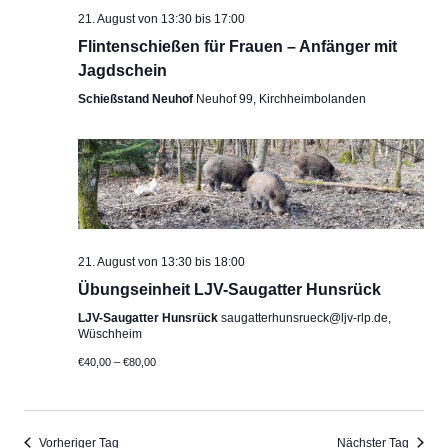
21. August von 13:30
bis
17:00
Flintenschießen für Frauen – Anfänger mit
Jagdschein
Schießstand Neuhof
Neuhof 99, Kirchheimbolanden
21. August von 13:30
bis
18:00
Übungseinheit LJV-Saugatter Hunsrück
LJV-Saugatter Hunsrück
saugatterhunsrueck@ljv-rlp.de,
Wüschheim
€40,00 – €80,00
Vorheriger Tag
Nächster Tag