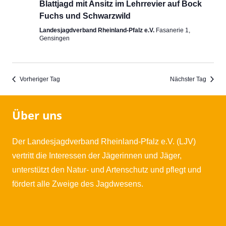
Blattjagd mit Ansitz im Lehrrevier auf Bock
Fuchs und Schwarzwild
Landesjagdverband Rheinland-Pfalz e.V.
Fasanerie 1,
Gensingen
Vorheriger Tag
Nächster Tag
Über uns
Der Landesjagdverband Rheinland-Pfalz e.V. (LJV)
vertritt die Interessen der Jägerinnen und Jäger,
unterstützt den Natur- und Artenschutz und pflegt und
fördert alle Zweige des Jagdwesens.