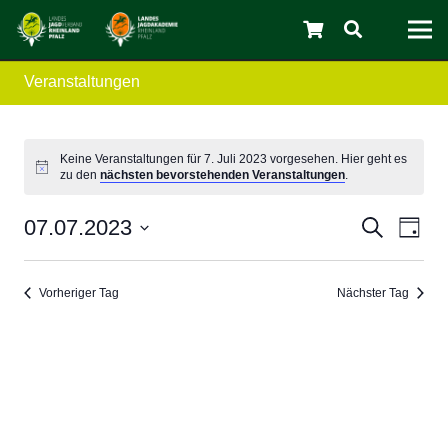
Veranstaltungen
C
Keine Veranstaltungen für 7. Juli 2023 vorgesehen. Hier geht es
zu den
nächsten bevorstehenden Veranstaltungen
.
Verans
Ver
07.07.2023
Suche
Tag
Ans
Datum
Suche
wählen.
Nav
und
Vorheriger Tag
Nächster Tag
Ansicht
Navigat