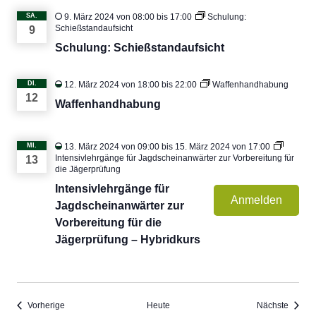
SA.
9. März 2024 von 08:00
bis
17:00
Schulung:
Schießstandaufsicht
9
Schulung: Schießstandaufsicht
DI.
12. März 2024 von 18:00
bis
22:00
Waffenhandhabung
12
Waffenhandhabung
MI.
13. März 2024 von 09:00
bis
15. März 2024 von 17:00
Intensivlehrgänge für Jagdscheinanwärter zur Vorbereitung für
13
die Jägerprüfung
Intensivlehrgänge für
Anmelden
Jagdscheinanwärter zur
Vorbereitung für die
Jägerprüfung – Hybridkurs
Veranstaltungen
Verans
Vorherige
Heute
Nächste