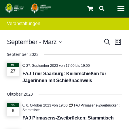
Veranstaltungen
Verans
Ver
September
 - 
März
Suche
Liste
Ans
Datum
Suche
September 2023
wählen.
Nav
und
MI.
27. September 2023 von 17:00
bis
19:00
27
Ansicht
FAJ Trier Saarburg: Keilerschießen für
Jägerinnen mit Schießnachweis
Navigat
C
Oktober 2023
FR.
6. Oktober 2023 von 19:00
FAJ Pirmasens-Zweibrücken:
Stammtisch
6
FAJ Pirmasens-Zweibrücken: Stammtisch