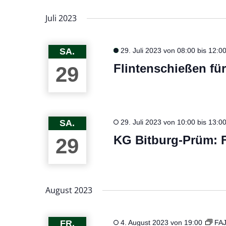
Veranstaltungen
Navigation
wählen.
Juli 2023
Schlüsselwort.
SA.
29. Juli 2023 von 08:00
bis
12:0
Flintenschießen fü
29
SA.
29. Juli 2023 von 10:00
bis
13:0
KG Bitburg-Prüm:
29
August 2023
FR.
4. August 2023 von 19:00
FAJ