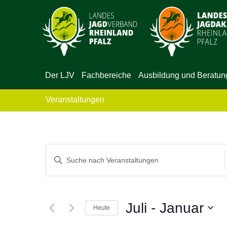
Der LJV
Fachbereiche
Ausbildung und Beratun
Veranstaltungen
Veranstaltungen
Bitte
Suche
Schlüsselwort
eingeben.
und
Suche
Juli
 - 
Januar
Heute
Ansichten,
nach
Datum