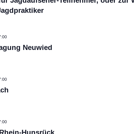
für Jagdaufseher-Teilnehmer, oder zur 
Jagdpraktiker
7:00
tagung Neuwied
7:00
äch
7:00
 Rhein-Hunsrück