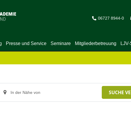
06727 8944-0
g
Presse und Service
Seminare
Mitgliederbetreuung
LJV-
Standort
SUCHE V
eingeben.
Suche
nach
Veranstaltungen.