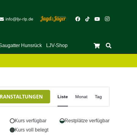
info@ljv-rlp.de
Saugatter Hunsrück
LJV-Shop
Es befinden sich keine Produkte im Warenkorb.
Close
Veranstaltung
ERANSTALTUNGEN
Liste
Monat
Tag
Ansichten-
Navigation
Kurs verfügbar
Restplätze verfügbar
Kurs voll belegt