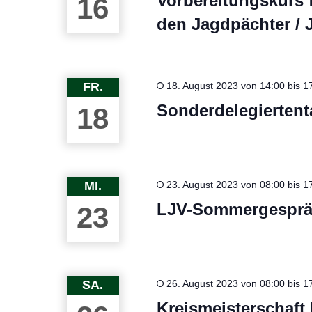
Vorbereitungskurs 
16
den Jagdpächter / 
FR.
18. August 2023 von 14:00
bis
1
Sonderdelegierten
18
MI.
23. August 2023 von 08:00
bis
1
LJV-Sommergespr
23
SA.
26. August 2023 von 08:00
bis
1
Kreismeisterschaft