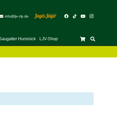
info@ljv-rlp.de
Saugatter Hunsrück
LJV-Shop
Close
Es befinden sich keine Produkte im Warenkorb.