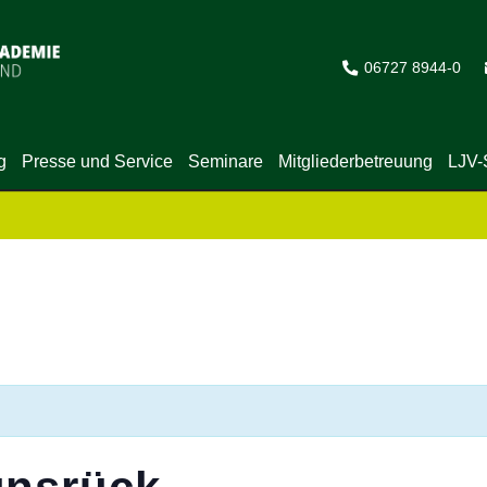
06727 8944-0
g
Presse und Service
Seminare
Mitgliederbetreuung
LJV-